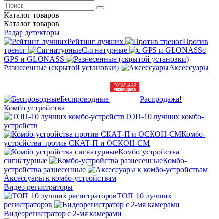
Каталог
товаров
Каталог
товаров
Радар детекторы
Рейтинг лучших
Против
треног
Сигнатурные
с
GPS и GLONASS
Разнесенные (скрытой установки)
Аксессуары
Беспроводные
Распродажа!
Комбо устройства
ТОП-10 лучших комбо-
устройств
Комбо-
устройства против СКАТ-П и ОСКОН-СМ
Комбо-устройства
сигнатурные
Комбо-
устройства разнесенные
Аксессуары к комбо-устройствам
Видео регистраторы
ТОП-10 лучших
регистраторов
Видеорегистратор с 2-мя камерами