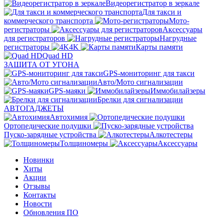
Видеорегистратор в зеркале
Для такси и
коммерческого транспорта
Мото-
регистраторы
Аксессуары
для регистраторов
Нагрудные
регистраторы
4K
Карты памяти
Quad HD
ЗАЩИТА ОТ УГОНА
GPS-мониторинг для такси
Авто/Мото сигнализации
GPS-маяки
Иммобилайзеры
Брелки для сигнализации
АВТОГАДЖЕТЫ
Автохимия
Ортопедические подушки
Пуско-зарядные устройства
Алкотестеры
Толщиномеры
Аксессуары
Новинки
Хиты
Акции
Отзывы
Контакты
Новости
Обновления ПО