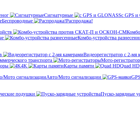
еног
Сигнатурные
с GPS 
Беспроводные
Распродажа!
ойств
Комбо
ые
Комбо-устройства разнесен
в
Видеорегистратор с 2-мя 
оммерческого транспорта
Мото-регистрато
торы
4K
Карты памяти
Quad HD
Авто/Мото сигнализации
GPS
ческие подушки
Пуско-зарядные у