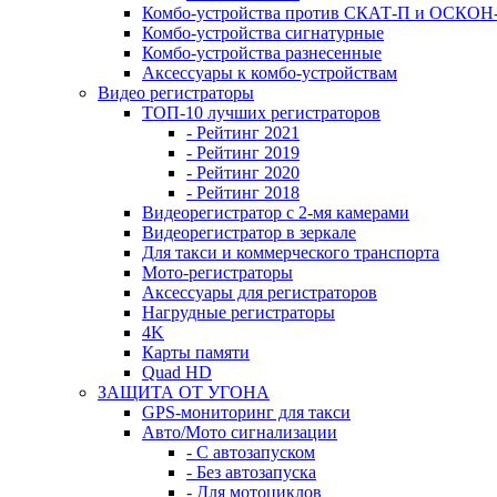
Комбо-устройства против СКАТ-П и ОСКО
Комбо-устройства сигнатурные
Комбо-устройства разнесенные
Аксессуары к комбо-устройствам
Видео регистраторы
ТОП-10 лучших регистраторов
- Рейтинг 2021
- Рейтинг 2019
- Рейтинг 2020
- Рейтинг 2018
Видеорегистратор с 2-мя камерами
Видеорегистратор в зеркале
Для такси и коммерческого транспорта
Мото-регистраторы
Аксессуары для регистраторов
Нагрудные регистраторы
4K
Карты памяти
Quad HD
ЗАЩИТА ОТ УГОНА
GPS-мониторинг для такси
Авто/Мото сигнализации
- С автозапуском
- Без автозапуска
- Для мотоциклов