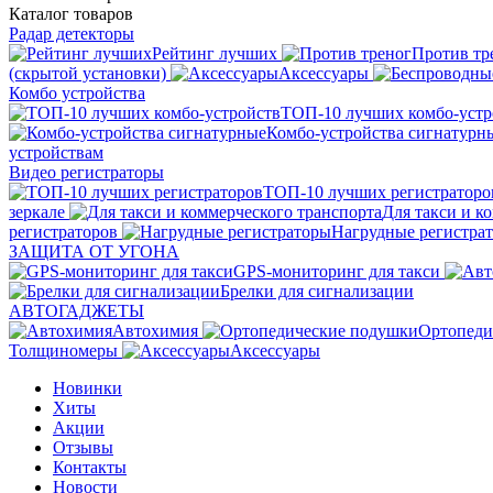
Каталог
товаров
Радар детекторы
Рейтинг лучших
Против тр
(скрытой установки)
Аксессуары
Комбо устройства
ТОП-10 лучших комбо-устр
Комбо-устройства сигнатурн
устройствам
Видео регистраторы
ТОП-10 лучших регистраторо
зеркале
Для такси и к
регистраторов
Нагрудные регистра
ЗАЩИТА ОТ УГОНА
GPS-мониторинг для такси
Брелки для сигнализации
АВТОГАДЖЕТЫ
Автохимия
Ортопеди
Толщиномеры
Аксессуары
Новинки
Хиты
Акции
Отзывы
Контакты
Новости