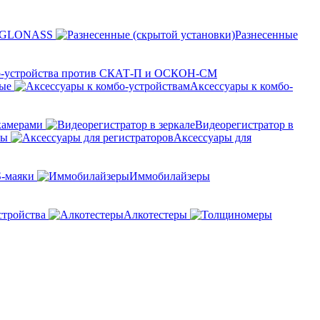
и GLONASS
Разнесенные
-устройства против СКАТ-П и ОСКОН-СМ
ные
Аксессуары к комбо-
камерами
Видеорегистратор в
ры
Аксессуары для
-маяки
Иммобилайзеры
стройства
Алкотестеры