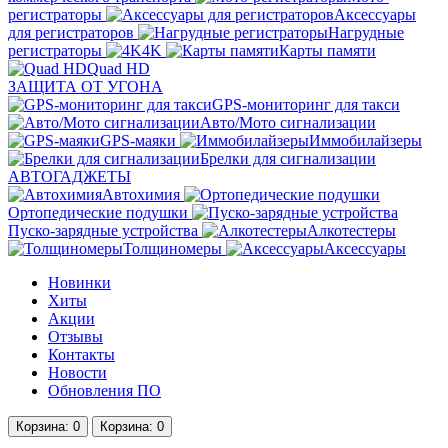
регистраторы
Аксессуары
для регистраторов
Нагрудные
регистраторы
4K
Карты памяти
Quad HD
ЗАЩИТА ОТ УГОНА
GPS-мониторинг для такси
Авто/Мото сигнализации
GPS-маяки
Иммобилайзеры
Брелки для сигнализации
АВТОГАДЖЕТЫ
Автохимия
Ортопедические подушки
Пуско-зарядные устройства
Алкотестеры
Толщиномеры
Аксессуары
Новинки
Хиты
Акции
Отзывы
Контакты
Новости
Обновления ПО
Корзина
: 0
Корзина
: 0