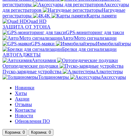
регистраторы
Аксессуары
для регистраторов
Нагрудные
регистраторы
4K
Карты памяти
Quad HD
ЗАЩИТА ОТ УГОНА
GPS-мониторинг для такси
Авто/Мото сигнализации
GPS-маяки
Иммобилайзеры
Брелки для сигнализации
АВТОГАДЖЕТЫ
Автохимия
Ортопедические подушки
Пуско-зарядные устройства
Алкотестеры
Толщиномеры
Аксессуары
Новинки
Хиты
Акции
Отзывы
Контакты
Новости
Обновления ПО
Корзина
: 0
Корзина
: 0